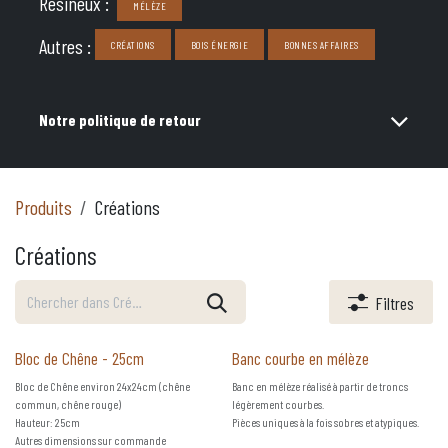
Résineux :
MÉLÈZE
Autres :
CRÉATIONS
BOIS ÉNERGIE
BONNES AFFAIRES
Notre politique de retour
Produits
Créations
Créations
Filtres
Bloc de Chêne - 25cm
Banc courbe en mélèze
Bloc de Chêne environ 24x24cm (chêne
Banc en mélèze réalisé à partir de troncs
commun, chêne rouge)
légèrement courbes.
Hauteur: 25cm
Pièces uniques à la fois sobres et atypiques.
Autres dimensions sur commande