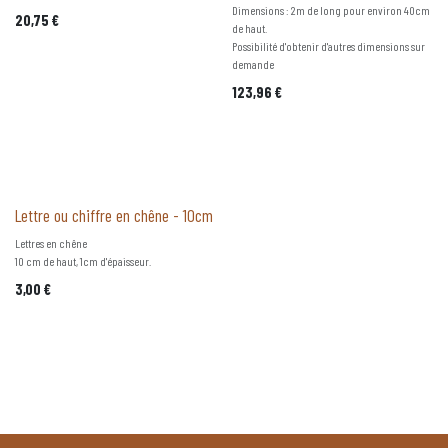
Dimensions : 2m de long pour environ 40cm
20,75
€
de haut.
Possibilité d'obtenir d'autres dimensions sur
demande
123,96
€
Lettre ou chiffre en chêne - 10cm
Lettres en chêne
10 cm de haut, 1cm d'épaisseur.
3,00
€