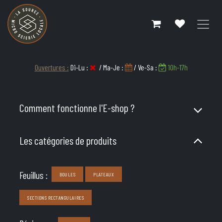
Se rendre au contenu
Ouvertures :
Di-Lu :
/ Ma-Je :
/ Ve-Sa :
10h-17h
Comment fonctionne l'E-shop ?
Les catégories de produits
Feuillus :
BOULES
PLATEAUX
SECTIONS RECTANGULAIRES