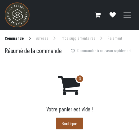
Se rendre au contenu
Commande
Adresse
Infos supplémentaires
Paiement
Résumé de la commande
Commander à nouveau rapidement
Votre panier est vide !
Boutique