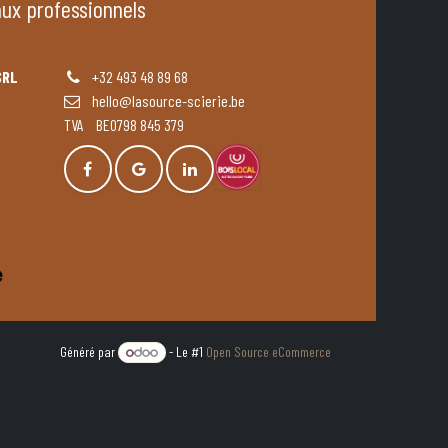
aux professionnels
SRL
+32 493 48 89 68
hello@lasource-scierie.be
TVA BE0798 845 379
Généré par
- Le #1
Open Source eCommerce