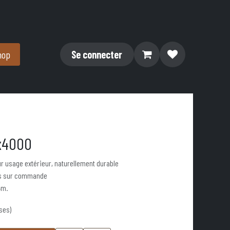
hop
Se connecter
x4000
r usage extérieur, naturellement durable
es sur commande
4m.
ses)