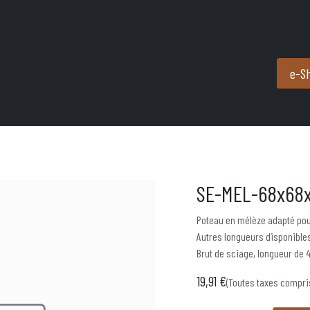
Produits et services
Partenaires
Nous contacter
e-S
SE-MEL-68x68
Poteau en mélèze adapté pou
Autres longueurs disponibl
Brut de sciage, longueur de 
19,91
€
(Toutes taxes compri