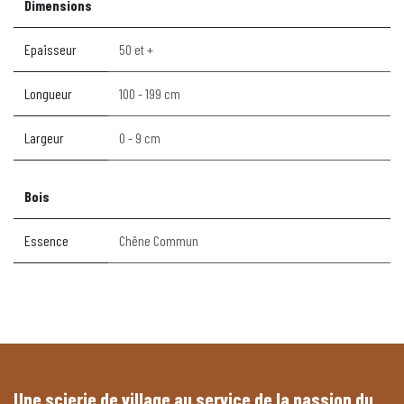
Dimensions
Epaisseur
50 et +
Longueur
100 - 199 cm
Largeur
0 - 9 cm
Bois
Essence
Chêne Commun
Une scierie de village au service de la passion du