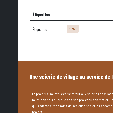
Étiquettes
Étiquettes
Mi-Sec
Une scierie de village au service de 
Le projet La source, c’est le retour aux scieries de village
fournir en bois quel que soit son projet ou son métier. U
qui s’adapte aux besoins de ses client.e.s et les accom
projets.