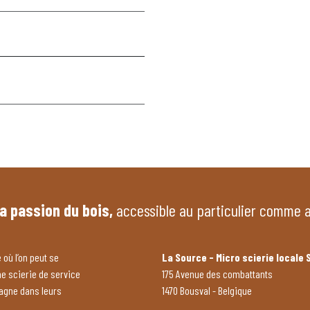
la passion du bois,
accessible au particulier comme 
 où l’on peut se
La Source - Micro scierie locale 
ne scierie de service
175 Avenue des combattants
pagne dans leurs
1470 Bousval - Belgique