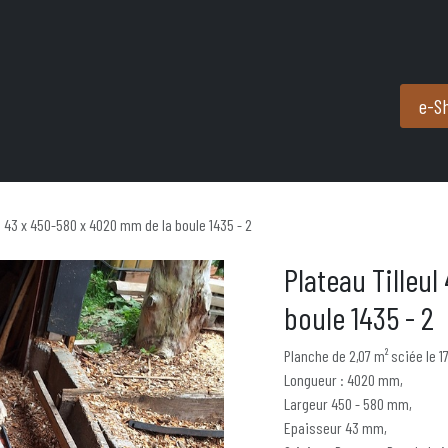
Produits et services
Partenaires
Nous contacter
e-S
ul 43 x 450-580 x 4020 mm de la boule 1435 - 2
Plateau Tilleu
boule 1435 - 2
Planche de 2,07 m² sciée le 1
Longueur : 4020 mm,
Largeur 450 - 580 mm,
Epaisseur 43 mm,