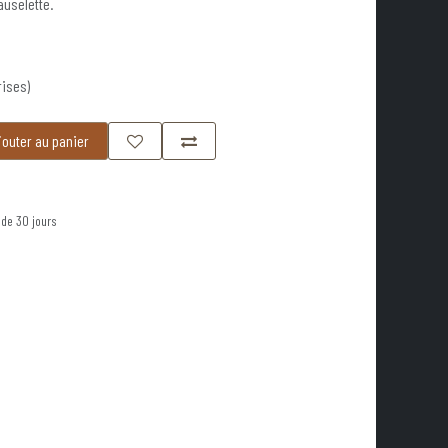
auselette.
rises)
outer au panier
 de 30 jours