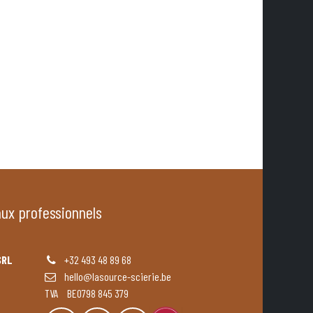
aux professionnels
SRL
+32 493 48 89 68
hello@lasource-scierie.be
TVA BE0798 845 379