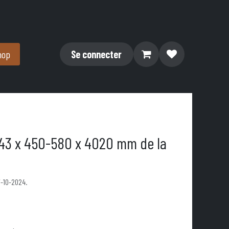
hop
Se connecter
l 43 x 450-580 x 4020 mm de la
7-10-2024.