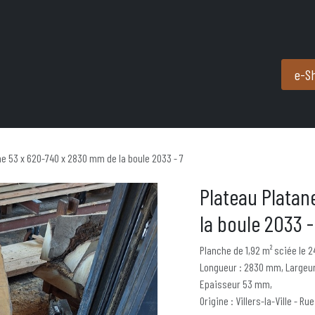
Produits et services
Partenaires
Nous contacter
e-S
ne 53 x 620-740 x 2830 mm de la boule 2033 - 7
Plateau Platan
la boule 2033 -
Planche de 1,92 m² sciée le 
Longueur : 2830 mm, Largeur
Epaisseur 53 mm,
Origine : Villers-la-Ville - Rue