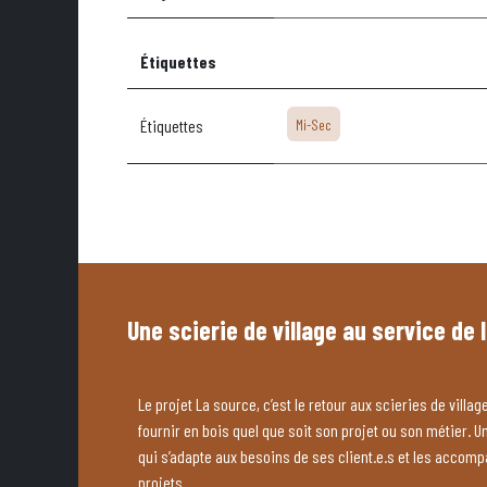
Étiquettes
Étiquettes
Mi-Sec
Une scierie de village au service de 
Le projet La source, c’est le retour aux scieries de village
fournir en bois quel que soit son projet ou son métier. U
qui s’adapte aux besoins de ses client.e.s et les accom
projets.