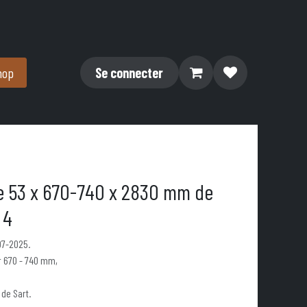
hop
Se connecter
e 53 x 670-740 x 2830 mm de
 4
07-2025.
 670 - 740 mm,
 de Sart.