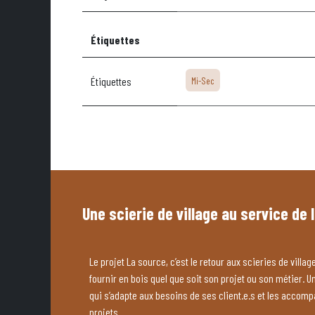
Étiquettes
Étiquettes
Mi-Sec
Une scierie de village au service de 
Le projet La source, c’est le retour aux scieries de village
fournir en bois quel que soit son projet ou son métier. U
qui s’adapte aux besoins de ses client.e.s et les accom
projets.