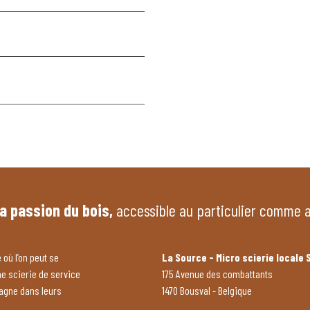
la passion du bois,
accessible au particulier comme 
 où l’on peut se
La Source - Micro scierie locale 
ne scierie de service
175 Avenue des combattants
pagne dans leurs
1470 Bousval - Belgique