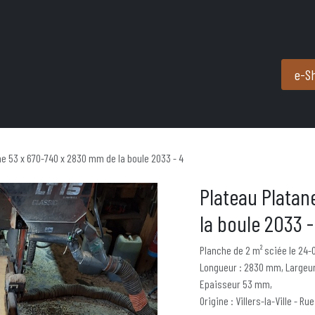
Produits et services
Partenaires
Nous contacter
e-S
ne 53 x 670-740 x 2830 mm de la boule 2033 - 4
Plateau Platan
la boule 2033 -
Planche de 2 m² sciée le 24-
Longueur : 2830 mm, Largeur
Epaisseur 53 mm,
Origine : Villers-la-Ville - Rue