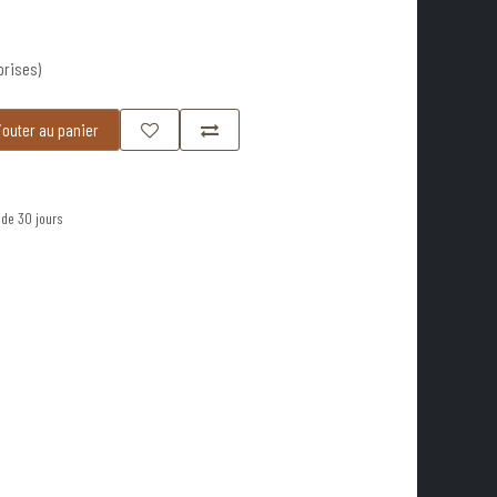
prises)
outer au panier
 de 30 jours