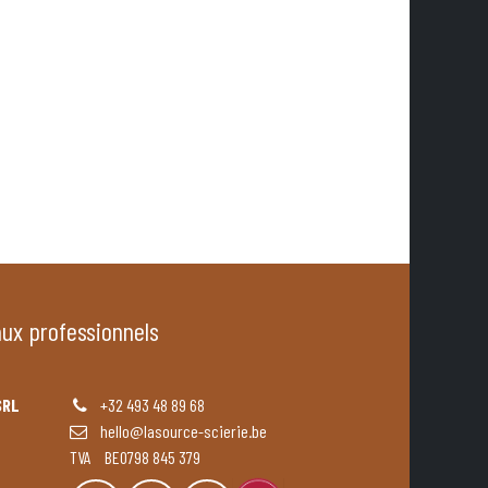
aux professionnels
SRL
+32 493 48 89 68
hello@lasource-scierie.be
TVA BE0798 845 379