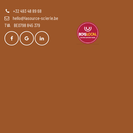
+32 493 48 89 68
hello@lasource-scierie.be
TVA BE0798 845 379