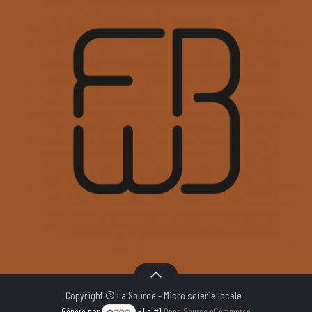
Copyright © La Source - Micro scierie locale
Généré par
- Le #1
Open Source eCommerce