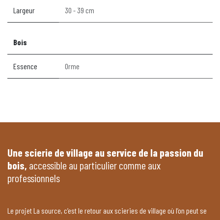
Largeur
30 - 39 cm
Bois
Essence
Orme
Une scierie de village au service de la passion du
bois,
accessible au particulier comme aux
professionnels
Le projet La source, c’est le retour aux scieries de village où l’on peut se