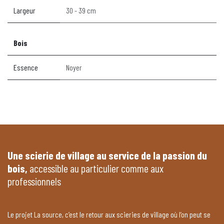
Largeur
30 - 39 cm
Bois
Essence
Noyer
Une scierie de village au service de la passion du
bois,
accessible au particulier comme aux
professionnels
Le projet La source, c’est le retour aux scieries de village où l’on peut se