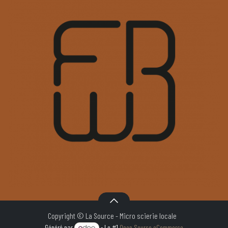
Copyright © La Source - Micro scierie locale
Généré par
- Le #1
Open Source eCommerce