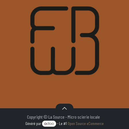
Copyright © La Source - Micro scierie locale
Généré par
- Le #1
Open Source eCommerce