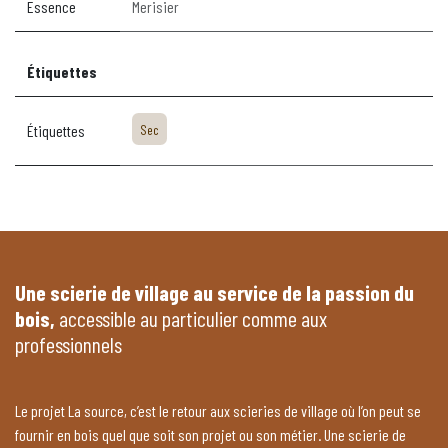
Essence
Merisier
Étiquettes
Étiquettes
Sec
Une scierie de village au service de la passion du
bois,
accessible au particulier comme aux
professionnels
Le projet La source, c’est le retour aux scieries de village où l’on peut se
fournir en bois quel que soit son projet ou son métier. Une scierie de