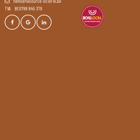
hello@lasource-scierie.be
TVA BE0798 845 379