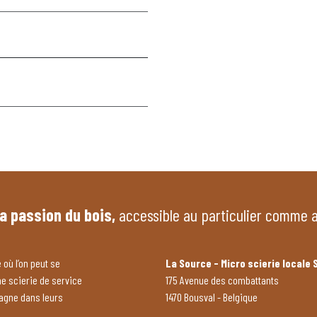
la passion du bois,
accessible au particulier comme 
 où l’on peut se
La Source - Micro scierie locale 
ne scierie de service
175 Avenue des combattants
pagne dans leurs
1470 Bousval - Belgique