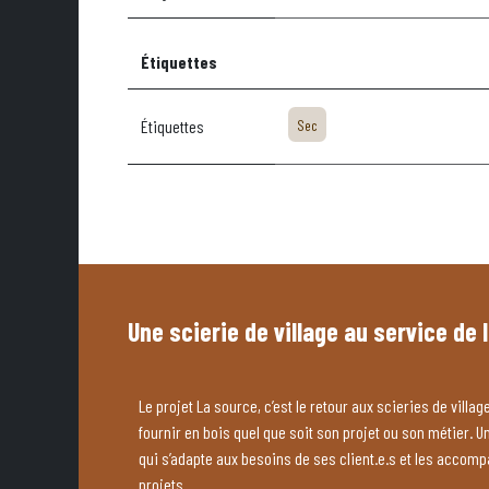
Étiquettes
Étiquettes
Sec
Une scierie de village au service de 
Le projet La source, c’est le retour aux scieries de village
fournir en bois quel que soit son projet ou son métier. U
qui s’adapte aux besoins de ses client.e.s et les accom
projets.