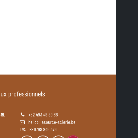
aux professionnels
SRL
+32 493 48 89 68
hello@lasource-scierie.be
TVA BE0798 845 379