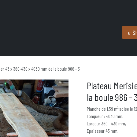
Produits et services
Partenaires
Nous contacter
e-S
ier 43 x 360-430 x 4030 mm de la boule 986 - 3
Plateau Merisi
la boule 986 - 
Planche de 1,59 m² sciée le 1
Longueur : 4030 mm,
Largeur 360 - 430 mm,
Epaisseur 43 mm,