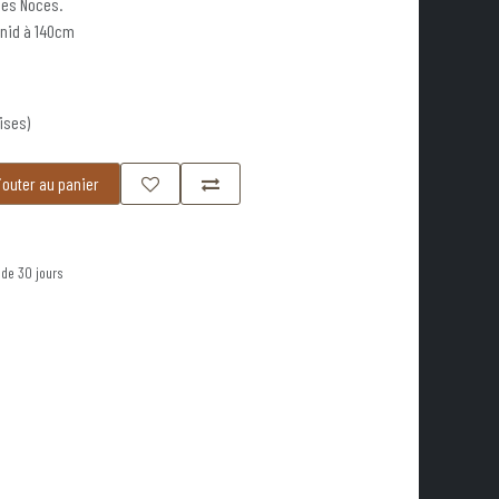
des Noces.
 nid à 140cm
ises)
outer au panier
 de 30 jours