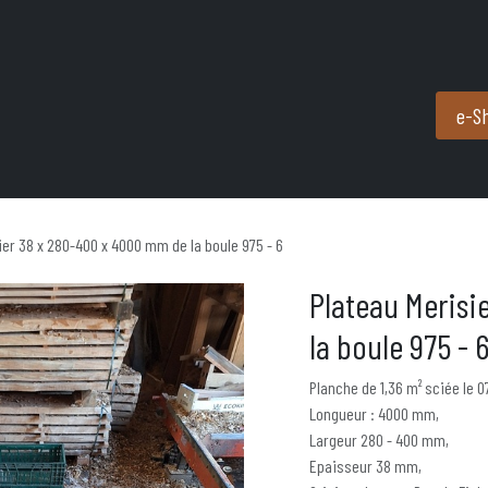
Produits et services
Partenaires
Nous contacter
e-S
ier 38 x 280-400 x 4000 mm de la boule 975 - 6
Plateau Merisi
la boule 975 - 
Planche de 1,36 m² sciée le 
Longueur : 4000 mm,
Largeur 280 - 400 mm,
Epaisseur 38 mm,