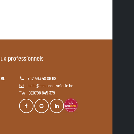
aux professionnels
SRL
+32 493 48 89 68
hello@lasource-scierie.be
TVA BE0798 845 379