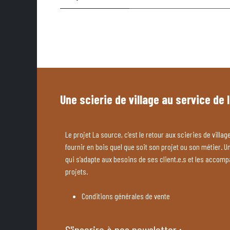
Une scierie de village au service de 
Le projet La source, c’est le retour aux scieries de village
fournir en bois quel que soit son projet ou son métier. U
qui s’adapte aux besoins de ses client.e.s et les accom
projets.
Conditions générales de vente
S'inscrire à nos newsletter :