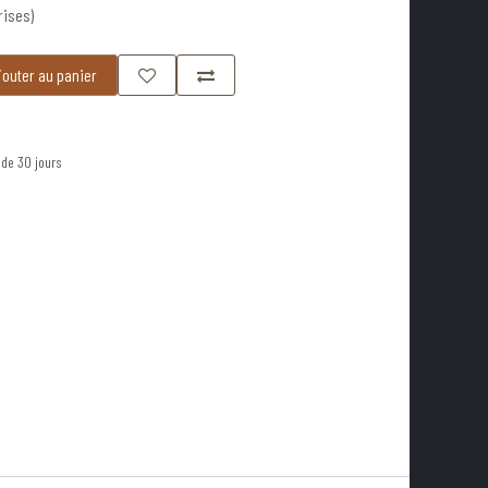
rises)
outer au panier
 de 30 jours