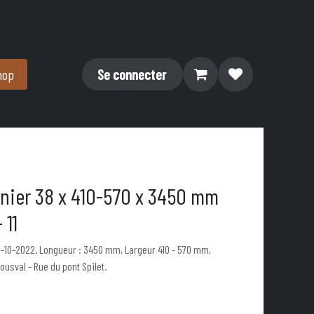
hop
Se connecter
nier 38 x 410-570 x 3450 mm
 11
15-10-2022. Longueur : 3450 mm, Largeur 410 - 570 mm,
usval - Rue du pont Spilet.