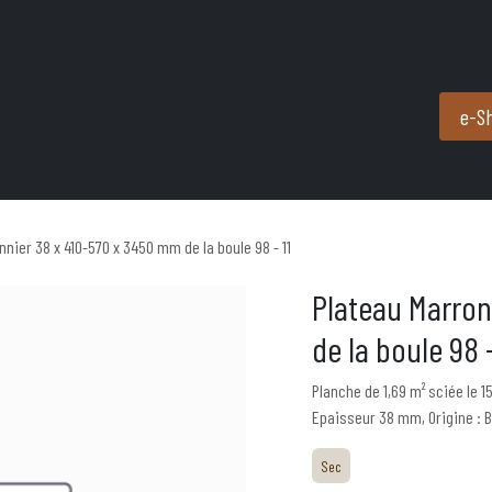
Produits et services
Partenaires
Nous contacter
e-S
nnier 38 x 410-570 x 3450 mm de la boule 98 - 11
Plateau Marron
de la boule 98 -
Planche de 1,69 m² sciée le 
Epaisseur 38 mm, Origine : Bo
Sec