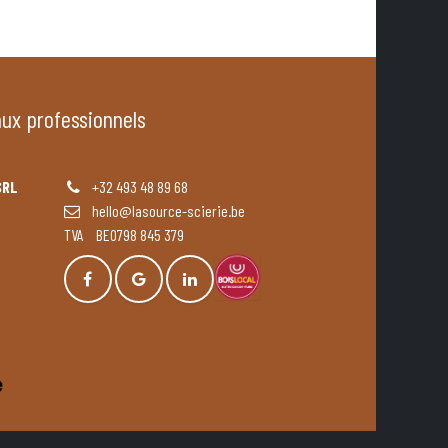
aux professionnels
SRL
+32 493 48 89 68
hello@lasource-scierie.be
TVA BE0798 845 379