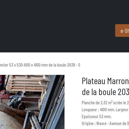
Produits et services
Partenaires
Nous contacter
e-S
nnier 53 x 530-600 x 4100 mm de la boule 2038 - 5
Plateau Marron
de la boule 203
Planche de 2,32 m² sciée le 
Longueur : 4100 mm, Largeur
Epaisseur 53 mm,
Origine : Wavre - Avenue de 