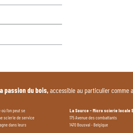
la passion du bois,
accessible au particulier comme 
 où l’on peut se
La Source - Micro scierie locale 
ne scierie de service
175 Avenue des combattants
pagne dans leurs
1470 Bousval - Belgique