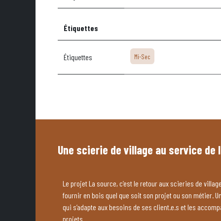
Étiquettes
Étiquettes
Mi-Sec
Une scierie de village au service de 
Le projet La source, c’est le retour aux scieries de village
fournir en bois quel que soit son projet ou son métier. U
qui s’adapte aux besoins de ses client.e.s et les accom
projets.