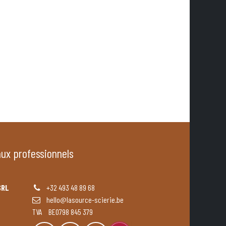
aux professionnels
SRL
+32 493 48 89 68
hello@lasource-scierie.be
TVA BE0798 845 379