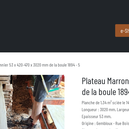
Produits et services
Partenaires
Nous contacter
e-S
nnier 53 x 420-470 x 3020 mm de la boule 1894 - 5
Plateau Marro
de la boule 189
Planche de 1,34 m² sciée le 1
Longueur : 3020 mm, Largeur
Epaisseur 53 mm,
Origine : Gembloux - Rue Boi