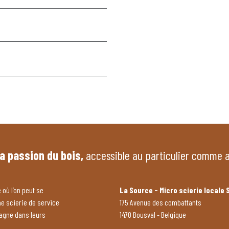
la passion du bois,
accessible au particulier comme 
 où l’on peut se
La Source - Micro scierie locale 
ne scierie de service
175 Avenue des combattants
pagne dans leurs
1470 Bousval - Belgique