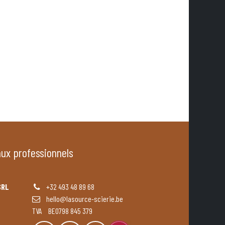
aux professionnels
SRL
+32 493 48 89 68
hello@lasource-scierie.be
TVA BE0798 845 379