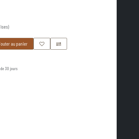
ises)
outer au panier
 de 30 jours