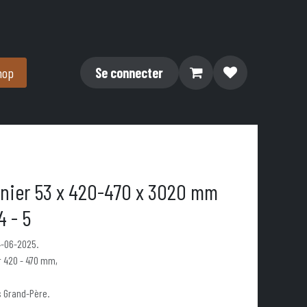
hop
Se connecter
nnier 53 x 420-470 x 3020 mm
4 - 5
4-06-2025.
 420 - 470 mm,
s Grand-Père.