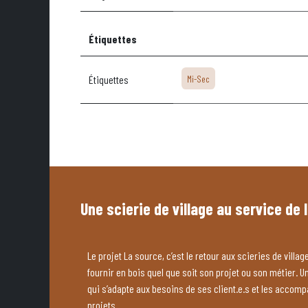
Étiquettes
Étiquettes
Mi-Sec
Une scierie de village au service de 
Le projet La source, c’est le retour aux scieries de village
fournir en bois quel que soit son projet ou son métier. U
qui s’adapte aux besoins de ses client.e.s et les accom
projets.