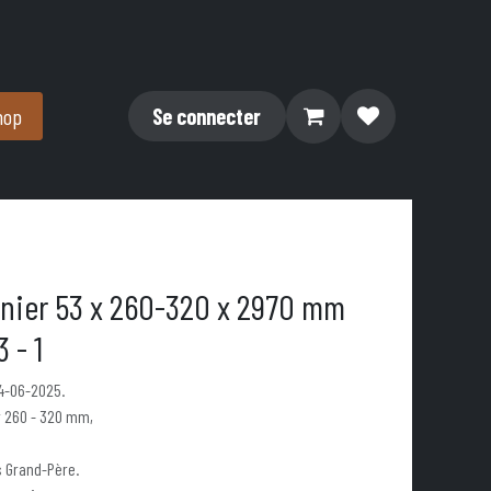
hop
Se connecter
nier 53 x 260-320 x 2970 mm
 - 1
14-06-2025.
 260 - 320 mm,
s Grand-Père.