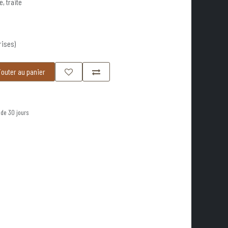
, traite
rises)
outer au panier
 de 30 jours