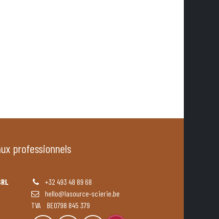
aux professionnels
SRL
+32 493 48 89 68
hello@lasource-scierie.be
TVA BE0798 845 379