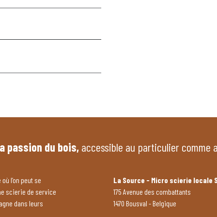
la passion du bois,
accessible au particulier comme 
 où l’on peut se
La Source - Micro scierie locale 
ne scierie de service
175 Avenue des combattants
pagne dans leurs
1470 Bousval - Belgique