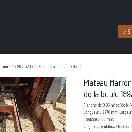
Produits et services
Partenaires
Nous contacter
e-S
nnier 53 x 260-320 x 2970 mm de la boule 1893 - 1
Plateau Marron
de la boule 1893
Planche de 0,86 m² sciée le 
Longueur : 2970 mm, Largeur
Epaisseur 53 mm,
Origine : Gembloux - Rue Boi