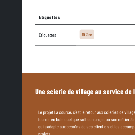
Étiquettes
Étiquettes
Mi-Sec
Une scierie de village au service de 
Le projet La source, c’est le retour aux scieries de village
fournir en bois quel que soit son projet ou son métier. U
qui s’adapte aux besoins de ses client.e.s et les accom
projets.