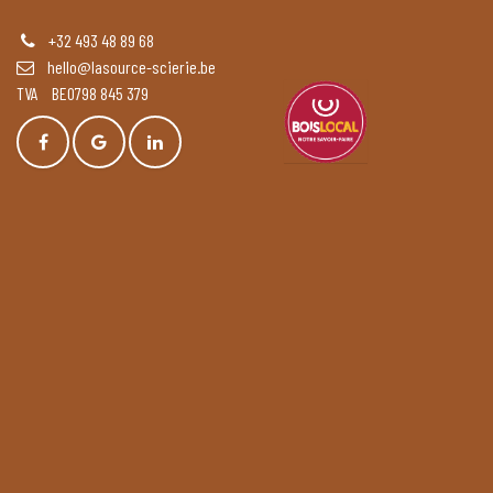
+32 493 48 89 68
hello@lasource-scierie.be
TVA BE0798 845 379