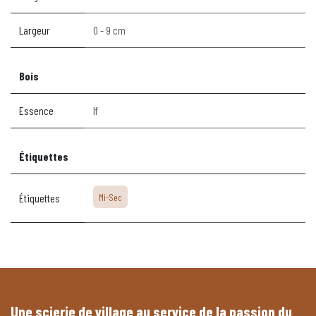
Largeur
0 - 9 cm
Bois
Essence
If
Étiquettes
Étiquettes
Mi-Sec
Une scierie de village au service de la passion du