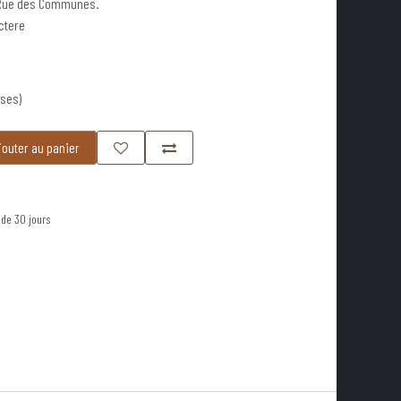
- Rue des Communes.
ctere
ises)
outer au panier
 de 30 jours