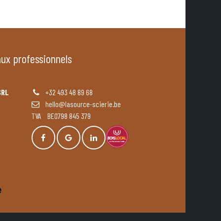
aux professionnels
SRL
+32 493 48 89 68
hello@lasource-scierie.be
TVA BE0798 845 379