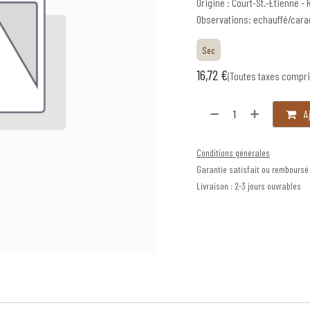
Origine : Court-St.-Étienne 
Observations: echauffé/cara
Sec
16,72
€
(Toutes taxes compr
Aj
Conditions générales
Garantie satisfait ou remboursé
Livraison : 2-3 jours ouvrables