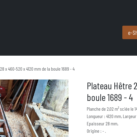
Produits et services
Partenaires
Nous contacter
e-S
 28 x 460-520 x 4120 mm de la boule 1689 - 4
Plateau Hêtre 
boule 1689 - 4
Planche de 2,02 m² sciée le 
Longueur : 4120 mm, Largeur
Epaisseur 28 mm,
Origine : - .