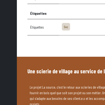
Étiquettes
Étiquettes
Sec
Une scierie de village au service de 
Le projet La source, c’est le retour aux scieries de village
fournir en bois quel que soit son projet ou son métier. U
qui s’adapte aux besoins de ses client.e.s et les accom
projets.