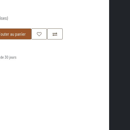
ises)
outer au panier
 de 30 jours