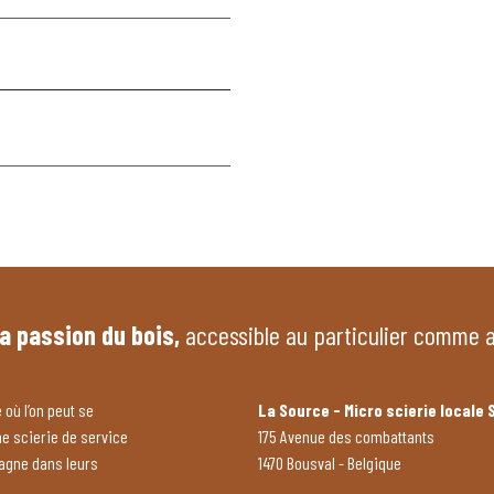
la passion du bois,
accessible au particulier comme 
 où l’on peut se
La Source - Micro scierie locale 
ne scierie de service
175 Avenue des combattants
pagne dans leurs
1470 Bousval - Belgique