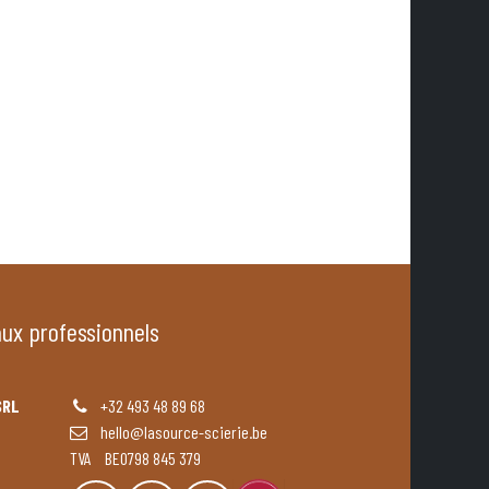
aux professionnels
SRL
+32 493 48 89 68
hello@lasource-scierie.be
TVA BE0798 845 379