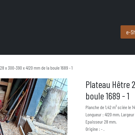
Produits et services
Partenaires
Nous contacter
e-S
 28 x 300-390 x 4120 mm de la boule 1689 - 1
Plateau Hêtre 
boule 1689 - 1
Planche de 1,42 m² sciée le 1
Longueur : 4120 mm, Largeur
Epaisseur 28 mm,
Origine : - .