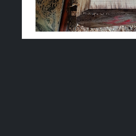
Spécifications
Dimensions
Epaisseur
18 - 30 mm
Longueur
400 cm et +
Largeur
30 - 39 cm