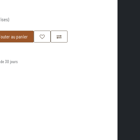
ises)
outer au panier
 de 30 jours