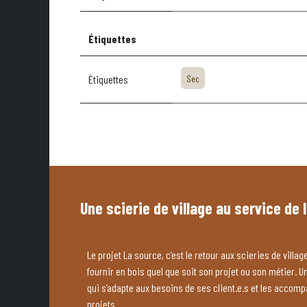
Étiquettes
Étiquettes
Sec
Une scierie de village au service de 
Le projet La source, c’est le retour aux scieries de village
fournir en bois quel que soit son projet ou son métier. U
qui s’adapte aux besoins de ses client.e.s et les accom
projets.