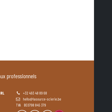
aux professionnels
SRL
+32 493 48 89 68
hello@lasource-scierie.be
TVA BE0798 845 379