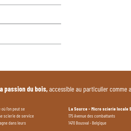
la passion du bois,
accessible au particulier comme 
 où l’on peut se
La Source - Micro scierie locale 
ne scierie de service
175 Avenue des combattants
pagne dans leurs
1470 Bousval - Belgique