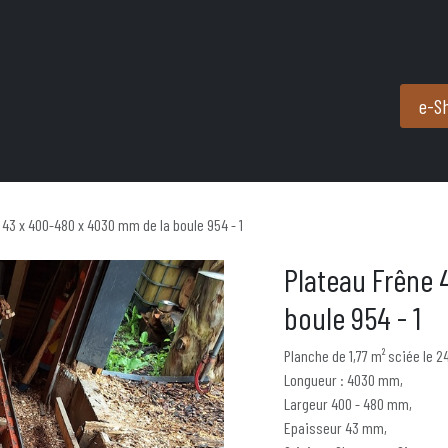
Produits et services
Partenaires
Nous contacter
e-S
 43 x 400-480 x 4030 mm de la boule 954 - 1
Plateau Frêne 
boule 954 - 1
Planche de 1,77 m² sciée le 
Longueur : 4030 mm,
Largeur 400 - 480 mm,
Epaisseur 43 mm,