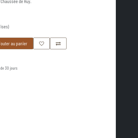
- Chaussée de Huy.
ises)
outer au panier
 de 30 jours