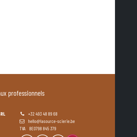
aux professionnels
SRL
+32 493 48 89 68
hello@lasource-scierie.be
TVA BE0798 845 379