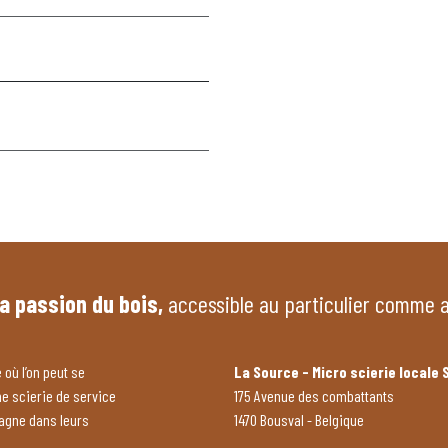
la passion du bois,
accessible au particulier comme 
 où l’on peut se
La Source - Micro scierie locale 
ne scierie de service
175 Avenue des combattants
pagne dans leurs
1470 Bousval - Belgique