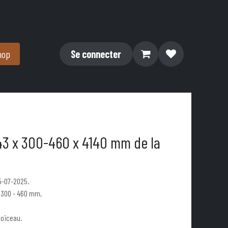
hop
Se connecter
43 x 300-460 x 4140 mm de la
25-07-2025.
 300 - 460 mm,
Doiceau.