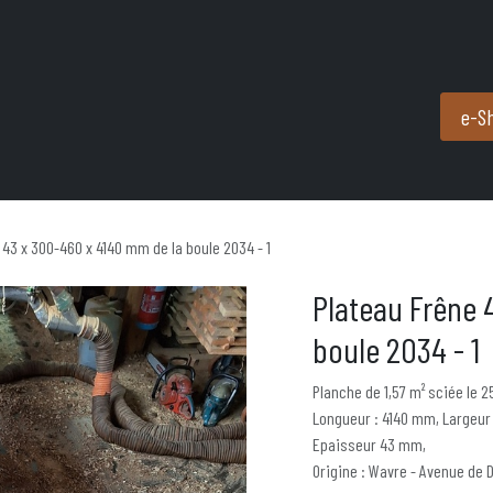
Produits et services
Partenaires
Nous contacter
e-S
 43 x 300-460 x 4140 mm de la boule 2034 - 1
Plateau Frêne 
boule 2034 - 1
Planche de 1,57 m² sciée le 
Longueur : 4140 mm, Largeur
Epaisseur 43 mm,
Origine : Wavre - Avenue de 