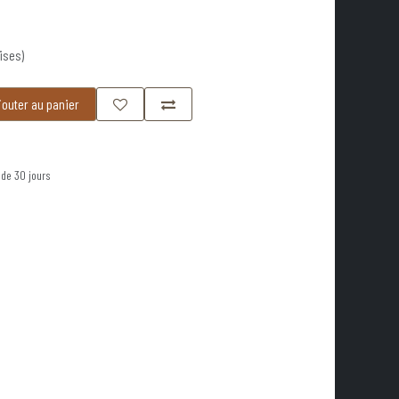
ises)
outer au panier
 de 30 jours