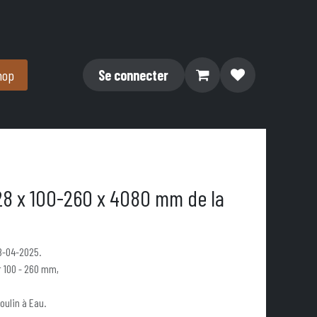
hop
Se connecter
28 x 100-260 x 4080 mm de la
18-04-2025.
 100 - 260 mm,
oulin à Eau.