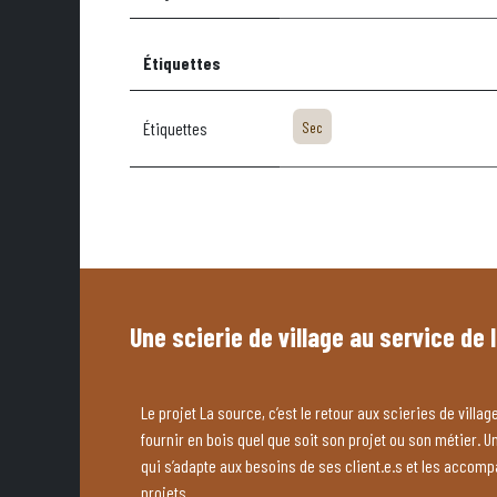
Étiquettes
Étiquettes
Sec
Une scierie de village au service de 
Le projet La source, c’est le retour aux scieries de village
fournir en bois quel que soit son projet ou son métier. U
qui s’adapte aux besoins de ses client.e.s et les accom
projets.