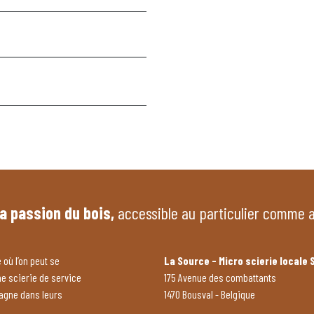
la passion du bois,
accessible au particulier comme 
 où l’on peut se
La Source - Micro scierie locale 
ne scierie de service
175 Avenue des combattants
pagne dans leurs
1470 Bousval - Belgique