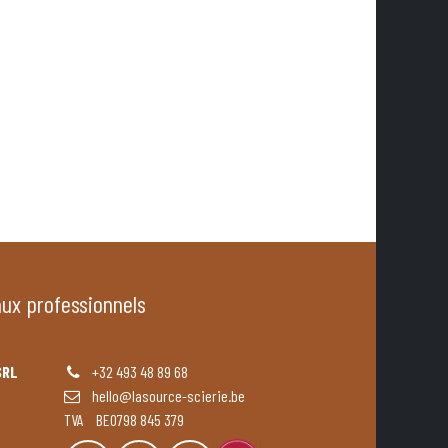
aux professionnels
SRL
+32 493 48 89 68
hello@lasource-scierie.be
TVA BE0798 845 379