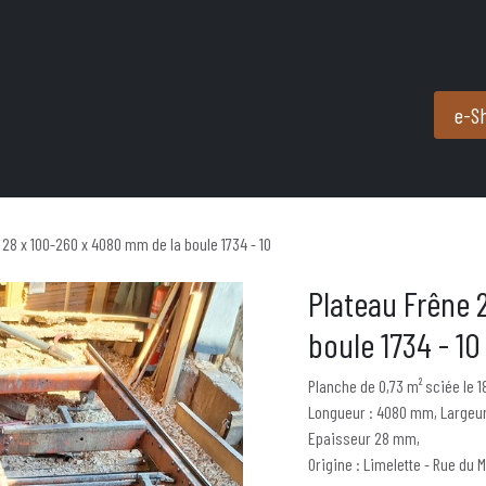
Produits et services
Partenaires
Nous contacter
e-S
 28 x 100-260 x 4080 mm de la boule 1734 - 10
Plateau Frêne 
boule 1734 - 10
Planche de 0,73 m² sciée le 
Longueur : 4080 mm, Largeur
Epaisseur 28 mm,
Origine : Limelette - Rue du M