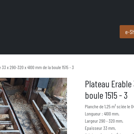
Produits et services
Partenaires
Nous contacter
e-S
e 33 x 290-320 x 4100 mm de la boule 1515 - 3
Plateau Erable
boule 1515 - 3
Planche de 1,25 m² sciée le 0
Longueur : 4100 mm,
Largeur 290 - 320 mm,
Epaisseur 33 mm,