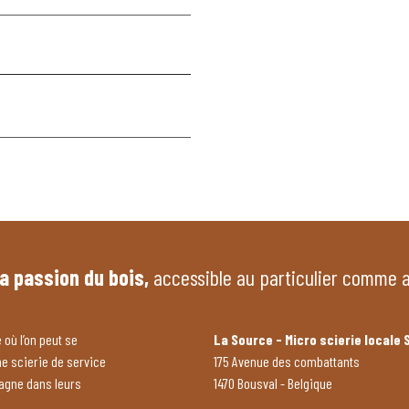
la passion du bois,
accessible au particulier comme 
 où l’on peut se
La Source - Micro scierie locale 
ne scierie de service
175 Avenue des combattants
pagne dans leurs
1470 Bousval - Belgique