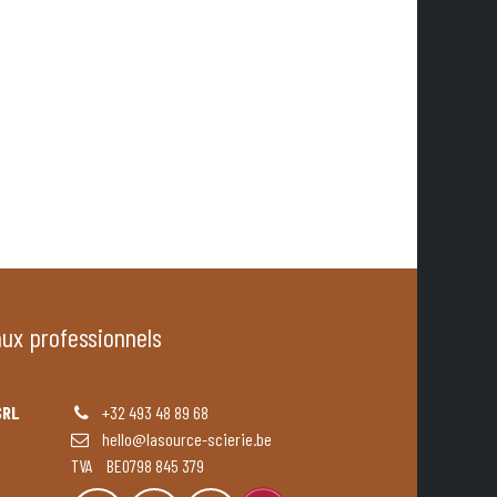
aux professionnels
SRL
+32 493 48 89 68
hello@lasource-scierie.be
TVA BE0798 845 379