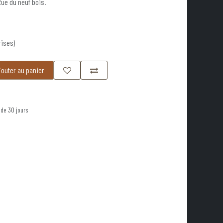
Rue du neuf bois.
rises)
outer au panier
 de 30 jours