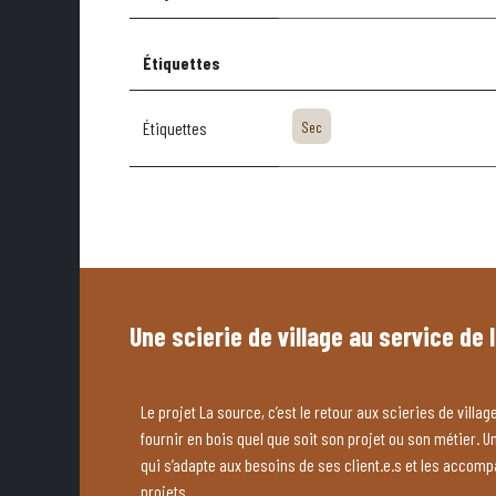
Étiquettes
Étiquettes
Sec
Une scierie de village au service de 
Le projet La source, c’est le retour aux scieries de village
fournir en bois quel que soit son projet ou son métier. U
qui s’adapte aux besoins de ses client.e.s et les accom
projets.