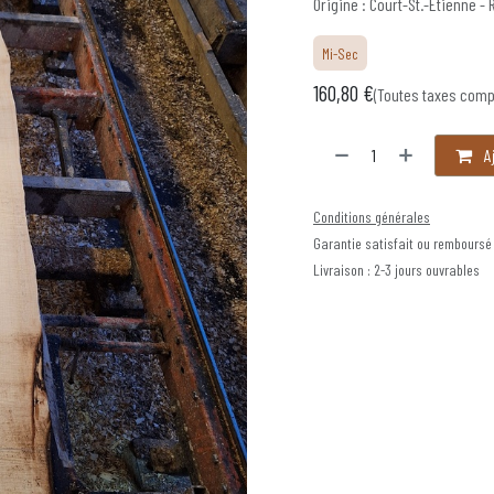
Origine : Court-St.-Étienne - 
Mi-Sec
160,80
€
(Toutes taxes comp
Aj
Conditions générales
Garantie satisfait ou remboursé
Livraison : 2-3 jours ouvrables