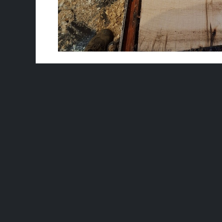
Spécifications
Dimensions
Epaisseur
41 - 50 mm
Longueur
400 cm et +
Largeur
30 - 39 cm