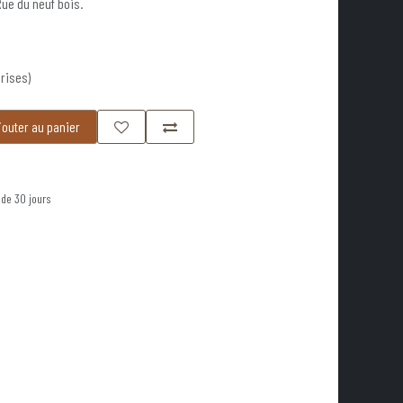
Rue du neuf bois.
rises)
outer au panier
 de 30 jours