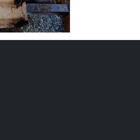
Bois
Essence
Erable