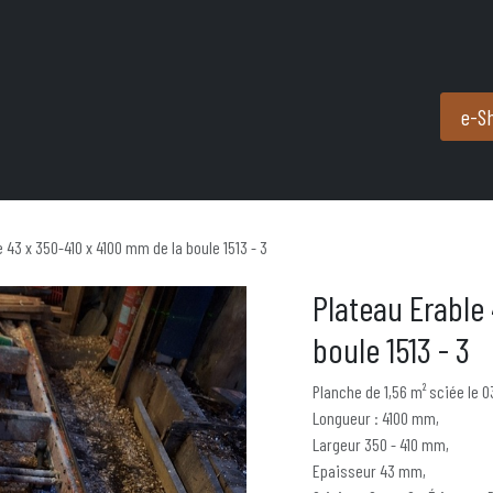
Produits et services
Partenaires
Nous contacter
e-S
 43 x 350-410 x 4100 mm de la boule 1513 - 3
Plateau Erable
boule 1513 - 3
Planche de 1,56 m² sciée le 0
Longueur : 4100 mm,
Largeur 350 - 410 mm,
Epaisseur 43 mm,