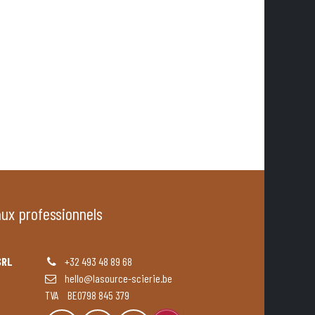
aux professionnels
SRL
+32 493 48 89 68
hello@lasource-scierie.be
TVA BE0798 845 379