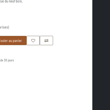
Rue du neuf bois.
prises)
outer au panier
 de 30 jours