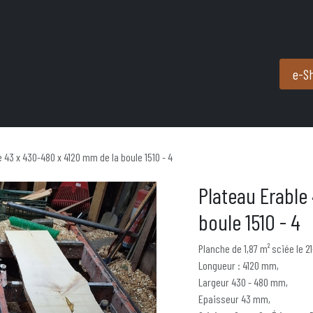
Produits et services
Partenaires
Nous contacter
e-S
e 43 x 430-480 x 4120 mm de la boule 1510 - 4
Plateau Erable
boule 1510 - 4
Planche de 1,87 m² sciée le 2
Longueur : 4120 mm,
Largeur 430 - 480 mm,
Epaisseur 43 mm,