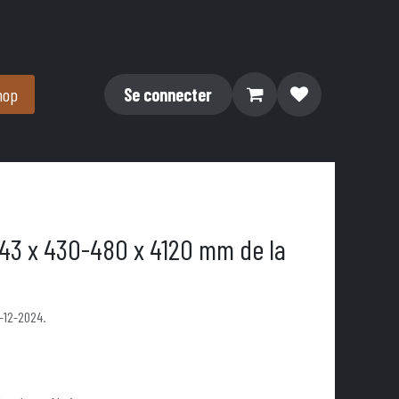
hop
Se connecter
 43 x 430-480 x 4120 mm de la
1-12-2024.