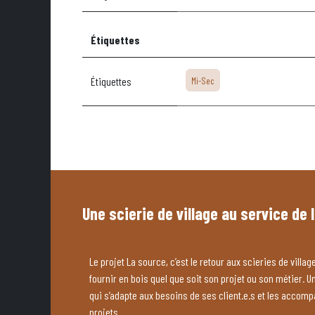
Étiquettes
Étiquettes
Mi-Sec
Une scierie de village au service de 
Le projet La source, c’est le retour aux scieries de village
fournir en bois quel que soit son projet ou son métier. U
qui s’adapte aux besoins de ses client.e.s et les accom
projets.