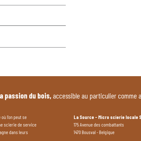
la passion du bois,
accessible au particulier comme 
 où l’on peut se
La Source - Micro scierie locale 
ne scierie de service
175 Avenue des combattants
pagne dans leurs
1470 Bousval - Belgique