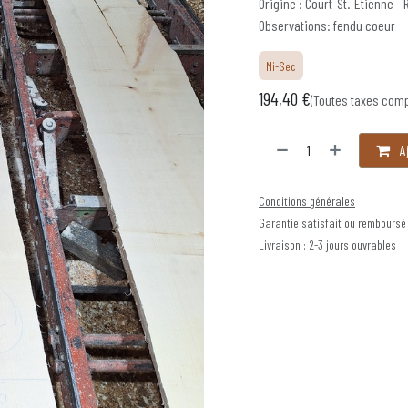
Origine : Court-St.-Étienne - 
Observations: fendu coeur
Mi-Sec
194,40
€
(Toutes taxes com
Aj
Conditions générales
Garantie satisfait ou remboursé
Livraison : 2-3 jours ouvrables