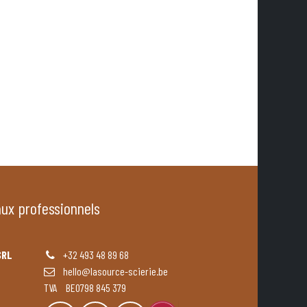
aux professionnels
SRL
+32 493 48 89 68
hello@lasource-scierie.be
TVA BE0798 845 379