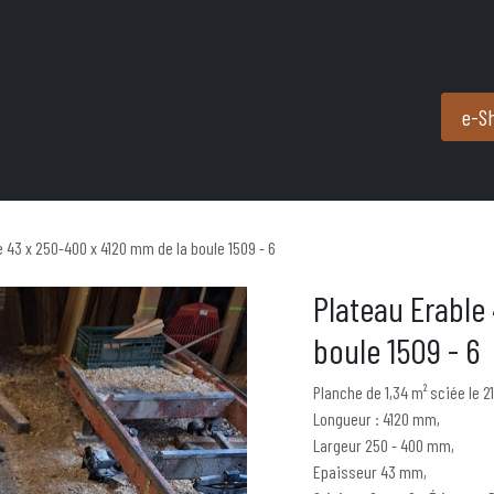
Produits et services
Partenaires
Nous contacter
e-S
e 43 x 250-400 x 4120 mm de la boule 1509 - 6
Plateau Erable
boule 1509 - 6
Planche de 1,34 m² sciée le 2
Longueur : 4120 mm,
Largeur 250 - 400 mm,
Epaisseur 43 mm,