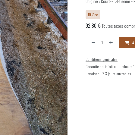
Origine : Court-St.-Étienne - 
Mi-Sec
92,80
€
(Toutes taxes compr
Aj
Conditions générales
Garantie satisfait ou remboursé
Livraison : 2-3 jours ouvrables