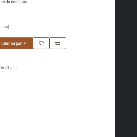
Rue du neuf bois.
ises)
outer au panier
 de 30 jours