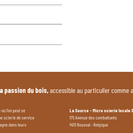
la passion du bois,
accessible au particulier comme 
 où l’on peut se
La Source - Micro scierie locale 
ne scierie de service
175 Avenue des combattants
pagne dans leurs
1470 Bousval - Belgique