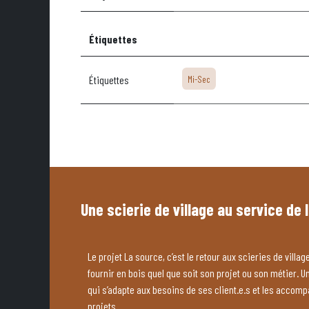
Étiquettes
Étiquettes
Mi-Sec
Une scierie de village au service de 
Le projet La source, c’est le retour aux scieries de village
fournir en bois quel que soit son projet ou son métier. U
qui s’adapte aux besoins de ses client.e.s et les accom
projets.