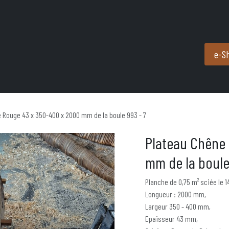
Produits et services
Partenaires
Nous contacter
e-S
 Rouge 43 x 350-400 x 2000 mm de la boule 993 - 7
Plateau Chêne
mm de la boule
Planche de 0,75 m² sciée le 
Longueur : 2000 mm,
Largeur 350 - 400 mm,
Epaisseur 43 mm,