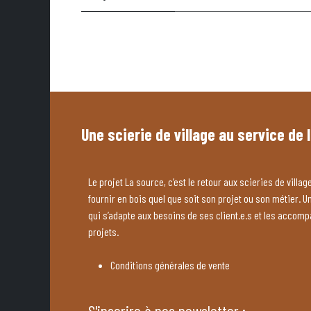
Une scierie de village au service de 
Le projet La source, c’est le retour aux scieries de village
fournir en bois quel que soit son projet ou son métier. U
qui s’adapte aux besoins de ses client.e.s et les accom
projets.
Conditions générales de vente
S'inscrire à nos newsletter :