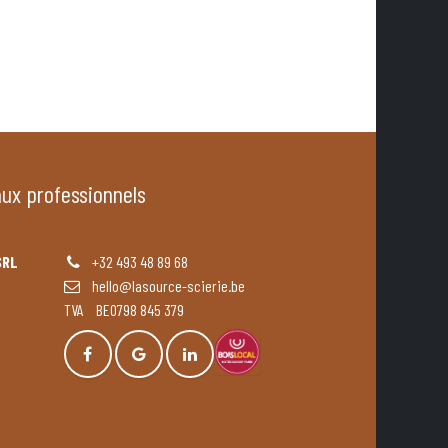
aux professionnels
SRL
+32 493 48 89 68
hello@lasource-scierie.be
TVA BE0798 845 379