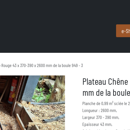
Produits et services
Partenaires
Nous contacter
e-S
 Rouge 43 x 370-390 x 2600 mm de la boule 949 - 3
Plateau Chêne
mm de la boule
Planche de 0,99 m² sciée le 
Longueur : 2600 mm,
Largeur 370 - 390 mm,
Epaisseur 43 mm,