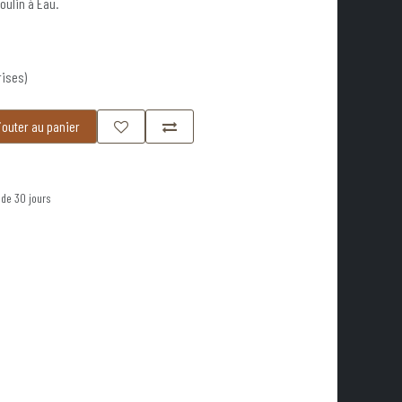
oulin à Eau.
rises)
outer au panier
 de 30 jours