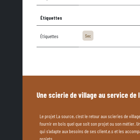
Étiquettes
Étiquettes
Sec
Une scierie de village au service de 
Le projet La source, c’est le retour aux scieries de village
fournir en bois quel que soit son projet ou son métier. U
qui s’adapte aux besoins de ses client.e.s et les accom
projets.