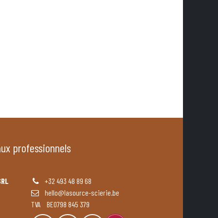
aux professionnels
SRL
+32 493 48 89 68
hello@lasource-scierie.be
TVA BE0798 845 379