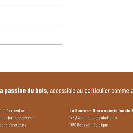
la passion du bois,
accessible au particulier comme 
 où l’on peut se
La Source - Micro scierie locale 
ne scierie de service
175 Avenue des combattants
pagne dans leurs
1470 Bousval - Belgique