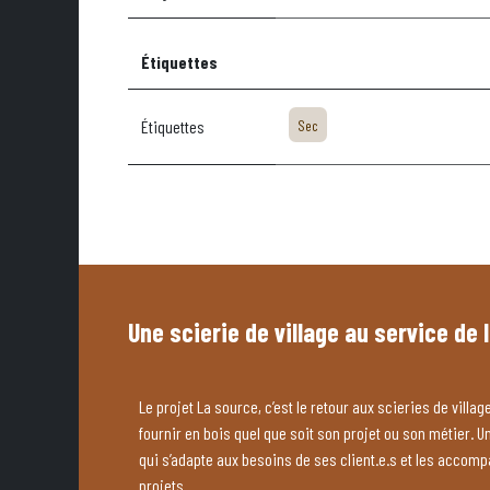
Étiquettes
Étiquettes
Sec
Une scierie de village au service de 
Le projet La source, c’est le retour aux scieries de village
fournir en bois quel que soit son projet ou son métier. U
qui s’adapte aux besoins de ses client.e.s et les accom
projets.