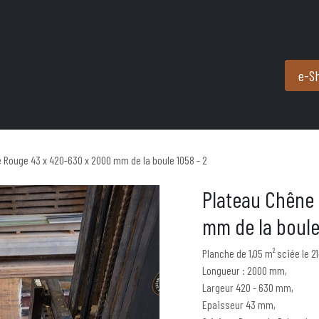
Produits et services
Partenaires
Nous contacter
e-S
 Rouge 43 x 420-630 x 2000 mm de la boule 1058 - 2
Plateau Chêne
mm de la boule
Planche de 1,05 m² sciée le 2
Longueur : 2000 mm,
Largeur 420 - 630 mm,
Epaisseur 43 mm,