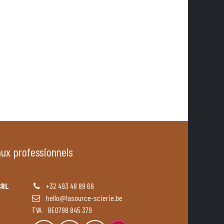
aux professionnels
SRL
+32 493 48 89 68
hello@lasource-scierie.be
TVA BE0798 845 379