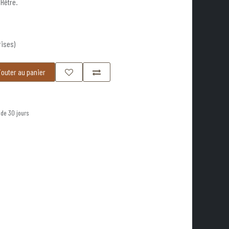
 Hêtre.
rises)
outer au panier
 de 30 jours