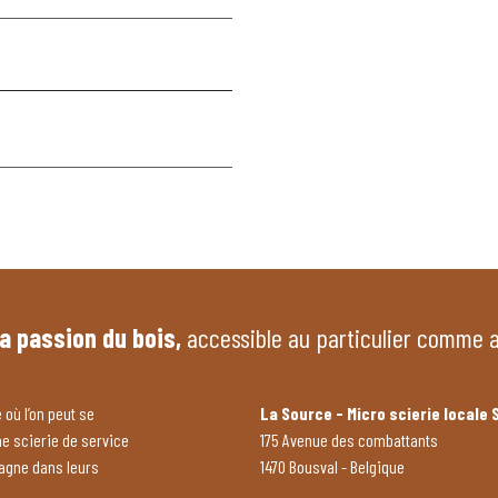
la passion du bois,
accessible au particulier comme 
 où l’on peut se
La Source - Micro scierie locale 
ne scierie de service
175 Avenue des combattants
pagne dans leurs
1470 Bousval - Belgique