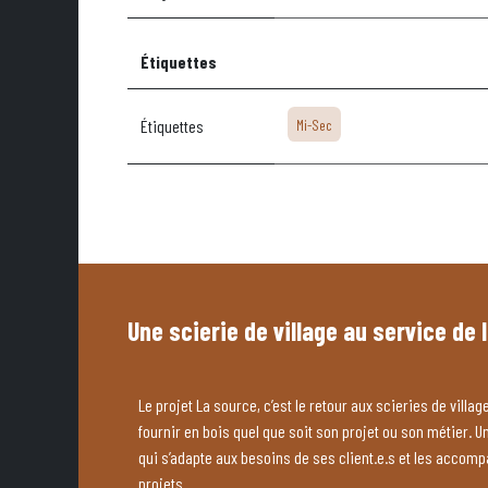
Étiquettes
Étiquettes
Mi-Sec
Une scierie de village au service de 
Le projet La source, c’est le retour aux scieries de village
fournir en bois quel que soit son projet ou son métier. U
qui s’adapte aux besoins de ses client.e.s et les accom
projets.