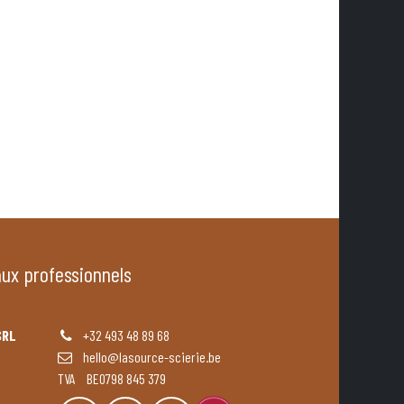
aux professionnels
SRL
+32 493 48 89 68
hello@lasource-scierie.be
TVA BE0798 845 379