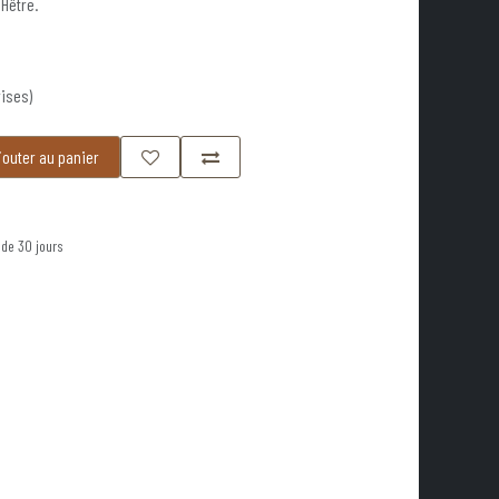
 Hêtre.
ises)
outer au panier
 de 30 jours