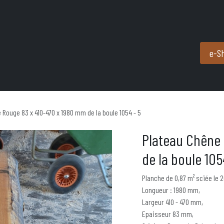
Produits et services
Partenaires
Nous contacter
e-S
 Rouge 83 x 410-470 x 1980 mm de la boule 1054 - 5
Plateau Chêne
de la boule 105
Planche de 0,87 m² sciée le 
Longueur : 1980 mm,
Largeur 410 - 470 mm,
Epaisseur 83 mm,