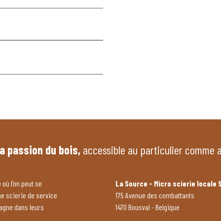
la passion du bois,
accessible au particulier comme 
 où l’on peut se
La Source - Micro scierie locale 
ne scierie de service
175 Avenue des combattants
pagne dans leurs
1470 Bousval - Belgique