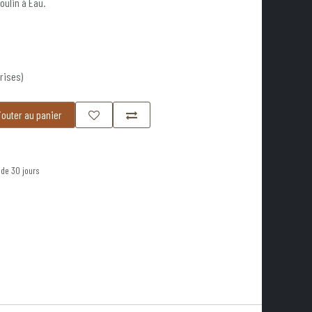
oulin à Eau.
rises)
outer au panier
 de 30 jours