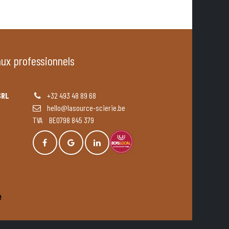
aux professionnels
SRL
+32 493 48 89 68
hello@lasource-scierie.be
TVA BE0798 845 379