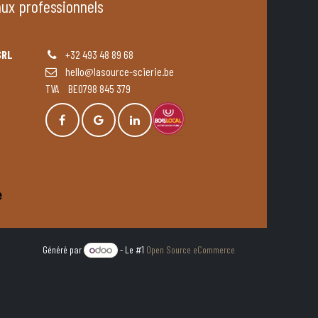
aux professionnels
SRL
+32 493 48 89 68
hello@lasource-scierie.be
TVA BE0798 845 379
Généré par
- Le #1
Open Source eCommerce