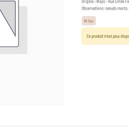
Origine : Ways - Rue Emile Fi
Observations: nœuds morts, 
Mi-Sec
Ce produit n'est plus disp