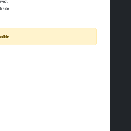
evez.
traite
onible.