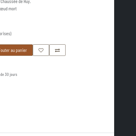
- Chaussée de Huy.
 nœud mort
prises)
outer au panier
 de 30 jours