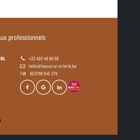
aux professionnels
SRL
+32 493 48 89 68
hello@lasource-scierie.be
TVA BE0798 845 379