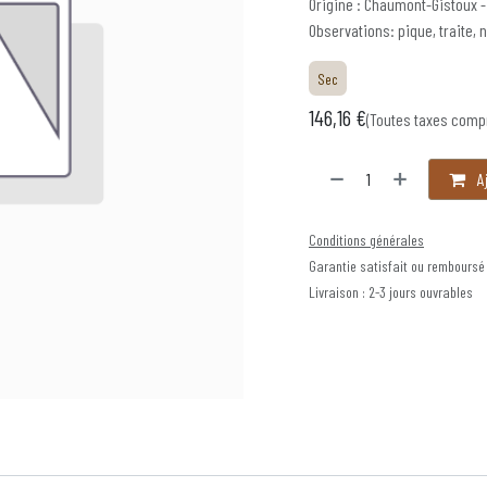
Origine : Chaumont-Gistoux 
Observations: pique, traite,
Sec
146,16
€
(Toutes taxes comp
Aj
Conditions générales
Garantie satisfait ou remboursé
Livraison : 2-3 jours ouvrables