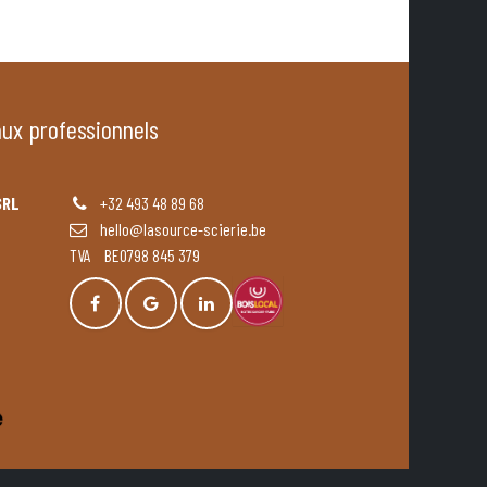
aux professionnels
SRL
+32 493 48 89 68
hello@lasource-scierie.be
TVA BE0798 845 379