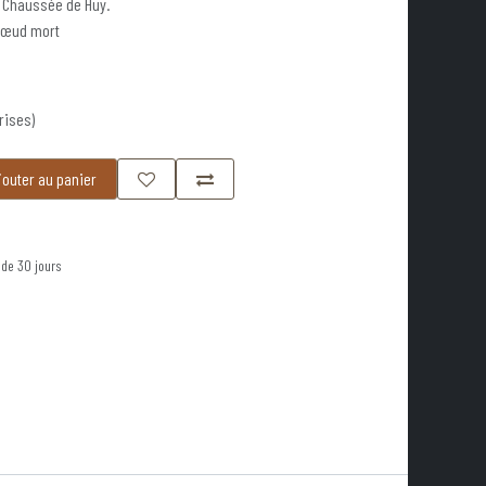
- Chaussée de Huy.
 nœud mort
rises)
outer au panier
 de 30 jours