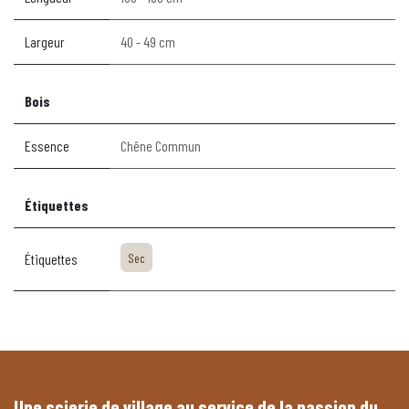
Largeur
40 - 49 cm
Bois
Essence
Chêne Commun
Étiquettes
Étiquettes
Sec
Une scierie de village au service de la passion du