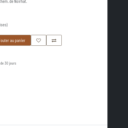
 Chem. de Noirhat.
ises)
outer au panier
 de 30 jours