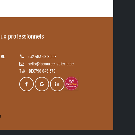
aux professionnels
SRL
+32 493 48 89 68
hello@lasource-scierie.be
TVA BE0798 845 379