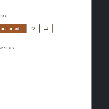
ises)
outer au panier
 de 30 jours