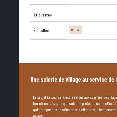
Étiquettes
Étiquettes
Mi-Sec
Une scierie de village au service de 
Le projet La source, c’est le retour aux scieries de village
fournir en bois quel que soit son projet ou son métier. U
qui s’adapte aux besoins de ses client.e.s et les accom
projets.