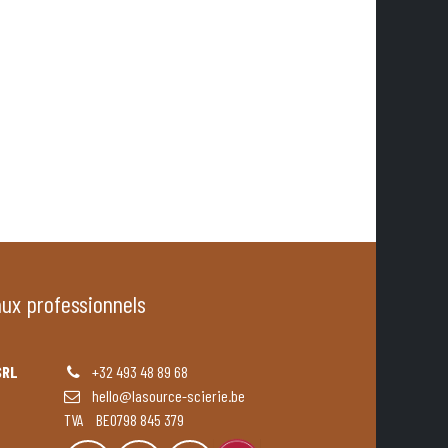
aux professionnels
SRL
+32 493 48 89 68
hello@lasource-scierie.be
TVA BE0798 845 379