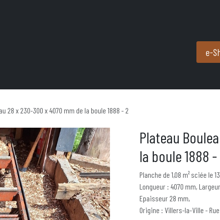
Produits et services
Partenaires
Nous contacter
e-S
au 28 x 230-300 x 4070 mm de la boule 1888 - 2
Plateau Boule
la boule 1888 -
Planche de 1,08 m² sciée le 1
Longueur : 4070 mm, Largeur
Epaisseur 28 mm,
Origine : Villers-la-Ville - Rue