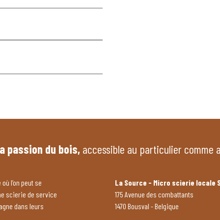
la passion du bois,
accessible au particulier comme 
 où l’on peut se
La Source - Micro scierie locale 
ne scierie de service
175 Avenue des combattants
pagne dans leurs
1470 Bousval - Belgique