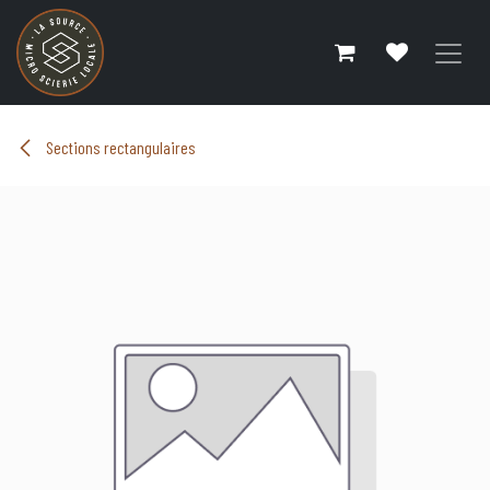
Se rendre au contenu
Sections rectangulaires