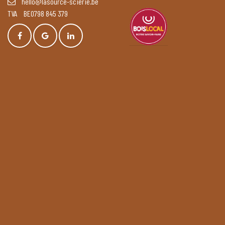
hello@lasource-scierie.be
TVA BE0798 845 379