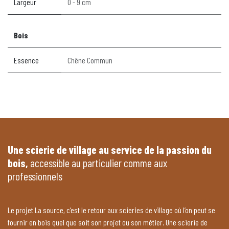
Largeur
0 - 9 cm
Bois
Essence
Chêne Commun
Une scierie de village au service de la passion du
bois,
accessible au particulier comme aux
professionnels
Le projet La source, c’est le retour aux scieries de village où l’on peut se
fournir en bois quel que soit son projet ou son métier. Une scierie de