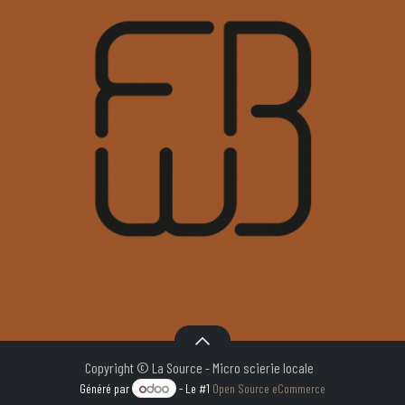
Copyright © La Source - Micro scierie locale
Généré par
- Le #1
Open Source eCommerce