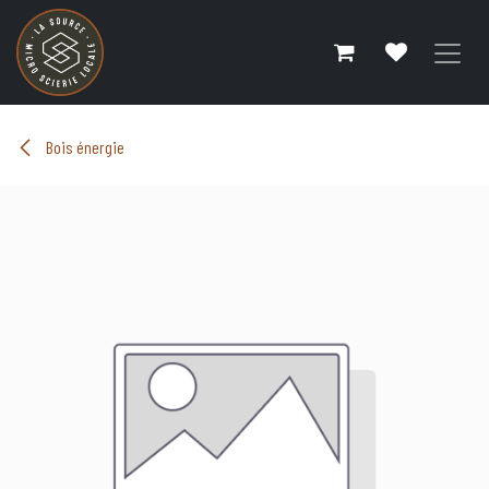
Se rendre au contenu
Bois énergie