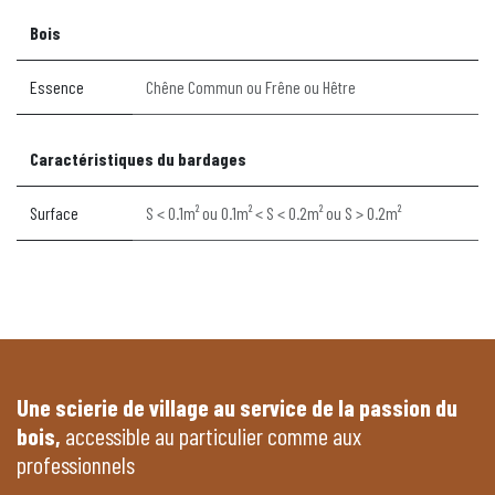
Bois
Essence
Chêne Commun
ou
Frêne
ou
Hêtre
Caractéristiques du bardages
Surface
S < 0.1m²
ou
0.1m² < S < 0.2m²
ou
S > 0.2m²
Une scierie de village au service de la passion du
bois,
accessible au particulier comme aux
professionnels