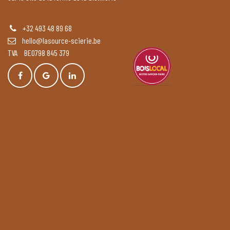
+32 493 48 89 68
hello@lasource-scierie.be
TVA BE0798 845 379