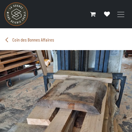
Se rendre au contenu
Coin des Bonnes Affaires