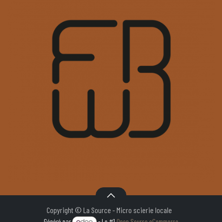
Copyright © La Source - Micro scierie locale
Généré par
- Le #1
Open Source eCommerce