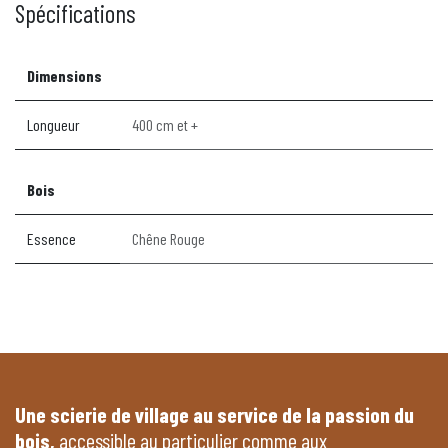
Spécifications
Dimensions
Longueur
400 cm et +
Bois
Essence
Chêne Rouge
Une scierie de village au service de la passion du
bois,
accessible au particulier comme aux