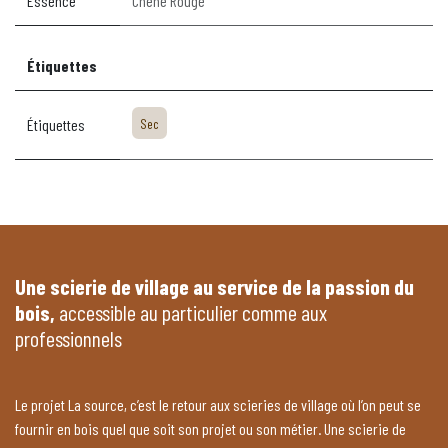
Essence
Chêne Rouge
Étiquettes
Étiquettes
Sec
Une scierie de village au service de la passion du
bois,
accessible au particulier comme aux
professionnels
Le projet La source, c’est le retour aux scieries de village où l’on peut se
fournir en bois quel que soit son projet ou son métier. Une scierie de