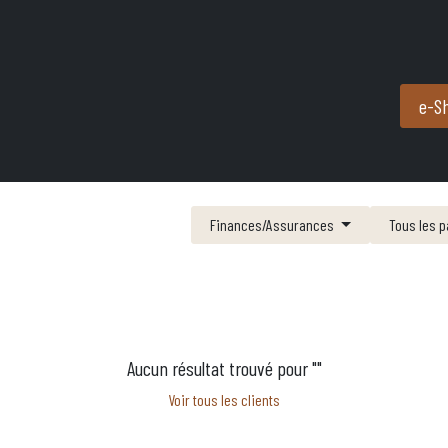
Produits et services
Partenaires
Nous contacter
e-S
Finances/Assurances
Tous les 
Aucun résultat trouvé pour "
"
Voir tous les clients