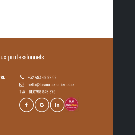
aux professionnels
SRL
+32 493 48 89 68
hello@lasource-scierie.be
TVA BE0798 845 379