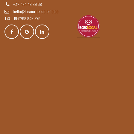
+32 493 48 89 68
hello@lasource-scierie.be
TVA BE0798 845 379