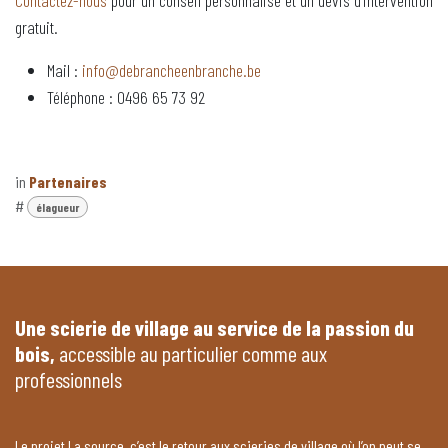
Contactez-nous
pour un conseil personnalisé et un devis d’intervention
gratuit.
Mail :
info@debrancheenbranche.be
Téléphone : 0496 65 73 92
in
Partenaires
#
élagueur
Une scierie de village au service de la passion du
bois,
accessible au particulier comme aux
professionnels
Le projet La source, c’est le retour aux scieries de village où l’on peut se